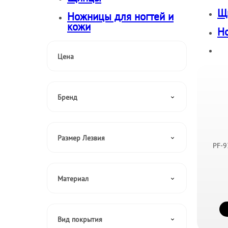
Щ
Ножницы для ногтей и
кожи
Но
Цена
от
до
Бренд
METZGER
SAKAFAT
Размер Лезвия
PF-9
SCHARFEN EDGE
Прямой
SYNDICUT
Изогнутый
Материал
10 мм
Дерево
11 мм
Инструментальная сталь
Вид покрытия
11,5 мм