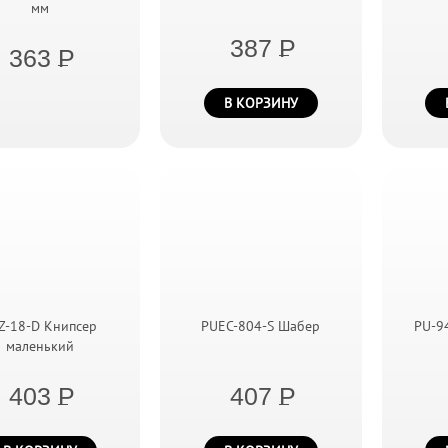
мм
387
P
363
P
В КОРЗИНУ
Z-18-D Книпсер
PUEC-804-S Шабер
PU-9
маленький
403
P
407
P