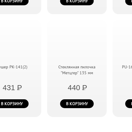
В КОРЗИНУ
В КОРЗИНУ
ушер PK-141(2)
Стеклянная пилочка
PU-1
"Метцгер" 135 мм
431
P
440
P
В КОРЗИНУ
В КОРЗИНУ