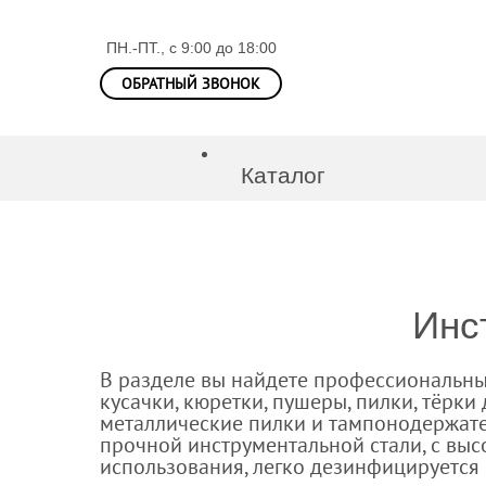
ПН.-ПТ., с 9:00 до 18:00
ОБРАТНЫЙ ЗВОНОК
Каталог
Парикмахерские и
Инструменты для 
Инс
Инструменты мани
В разделе вы найдете профессиональны
кусачки, кюретки, пушеры, пилки, тёрки
металлические пилки и тампонодержате
Маникюрные наб
прочной инструментальной стали, с вы
использования, легко дезинфицируется и