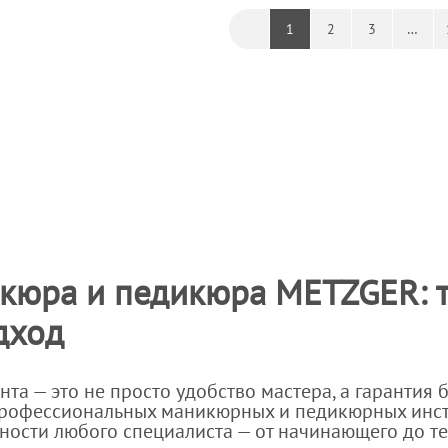
1
2
3
…
кюра и педикюра METZGER: т
дход
нта — это не просто удобство мастера, а гарантия
 профессиональных маникюрных и педикюрных инс
бности любого специалиста — от начинающего до т