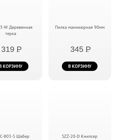
33-W Деревянная
Пилка маникюрная 90мм
терка
319
P
345
P
В КОРЗИНУ
В КОРЗИНУ
C-803-S Шабер
SZZ-20-D Книпсер