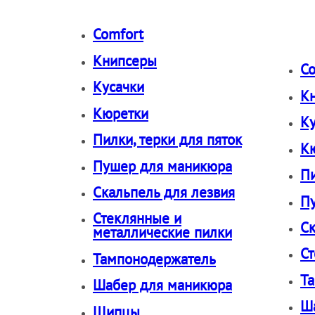
Косметологически
Comfort
Инструменты для 
Книпсеры
Co
Кусачки
Пинцеты
К
Кюретки
Ку
Аксессуары
Пилки, терки для пяток
К
Пушер для маникюра
Пи
Ножницы для стри
Скальпель для лезвия
П
Стеклянные и
Ск
металлические пилки
Ст
Тампонодержатель
Т
Шабер для маникюра
Ш
Щипцы