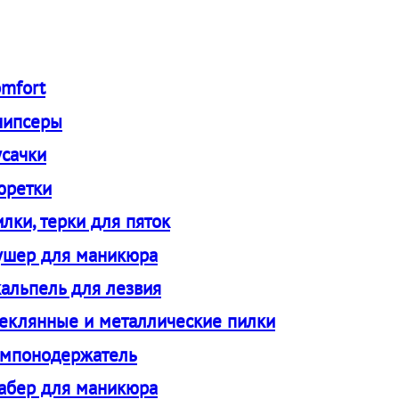
е инструменты
пирсинга
mfort
нипсеры
сачки
юретки
лки, терки для пяток
жки животных
ушер для маникюра
альпель для лезвия
еклянные и металлические пилки
ампонодержатель
абер для маникюра