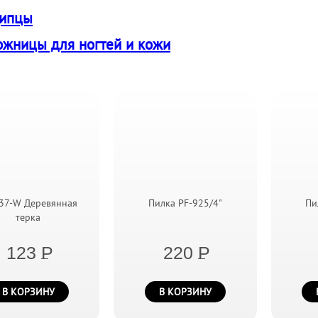
ипцы
жницы для ногтей и кожи
37-W Деревянная
Пилка PF-925/4"
Пи
терка
123
P
220
P
В КОРЗИНУ
В КОРЗИНУ