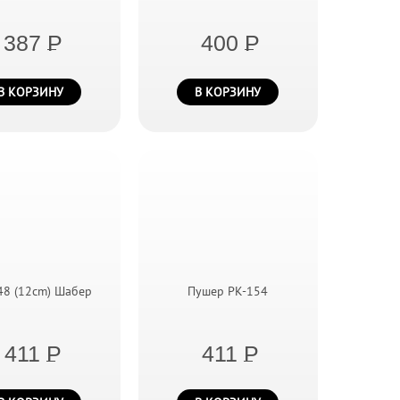
387
P
400
P
В КОРЗИНУ
В КОРЗИНУ
48 (12cm) Шабер
Пушер PK-154
411
P
411
P