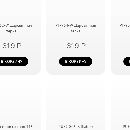
32-W Деревянная
PF-934-W Деревянная
PF-9
терка
терка
319
P
319
P
В КОРЗИНУ
В КОРЗИНУ
а маникюрная 115
PUEC-805-S Шабер
PUE