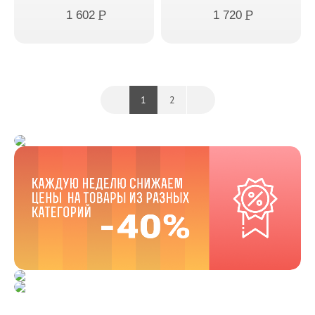
1 602
P
1 720
P
1
2