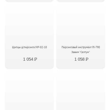
Щипцы д/пирсинга MP-02-10
Пирсинговый инструмент PJ-790
Зажим "Септум"
1 054
P
1 058
P