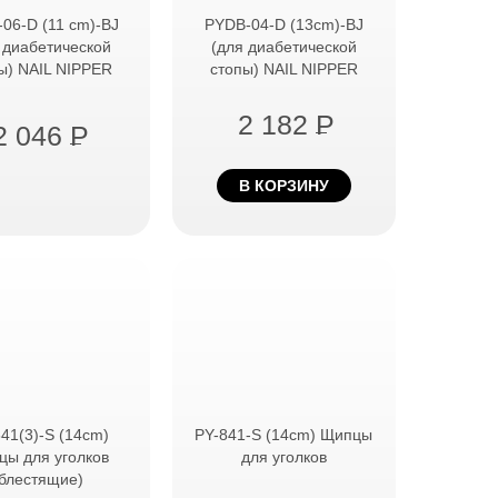
06-D (11 cm)-BJ
PYDB-04-D (13cm)-BJ
 диабетической
(для диабетической
ы) NAIL NIPPER
стопы) NAIL NIPPER
2 182
P
2 046
P
В КОРЗИНУ
41(3)-S (14cm)
PY-841-S (14cm) Щипцы
цы для уголков
для уголков
(блестящие)