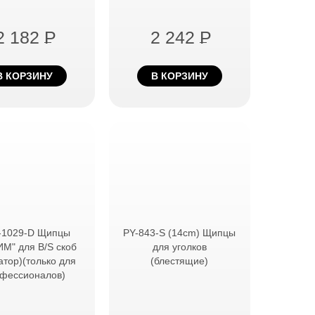
2 182
P
2 242
P
В КОРЗИНУ
В КОРЗИНУ
-1029-D Щипцы
PY-843-S (14cm) Щипцы
М" для B/S скоб
для уголков
атор)(только для
(блестящие)
фессионалов)