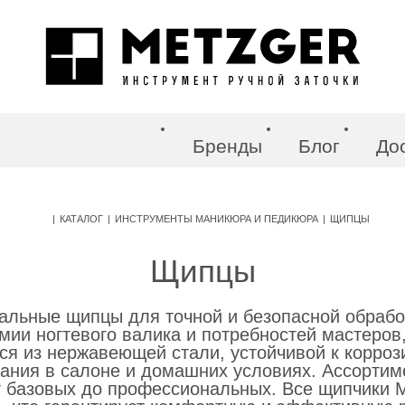
Бренды
Блог
До
нструменты
|
КАТАЛОГ
|
ИНСТРУМЕНТЫ МАНИКЮРА И ПЕДИКЮРА
|
ЩИПЦЫ
барбера
Щипцы
кюра и педикюра
льные щипцы для точной и безопасной обработ
ии ногтевого валика и потребностей мастеров,
ся из нержавеющей стали, устойчивой к корроз
оры
ания в салоне и домашних условиях. Ассортим
т базовых до профессиональных. Все щипчики