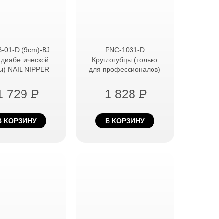
-01-D (9cm)-BJ
PNC-1031-D
 диабетической
Круглогубцы (только
ы) NAIL NIPPER
для профессионалов)
1 729
P
1 828
P
В КОРЗИНУ
В КОРЗИНУ