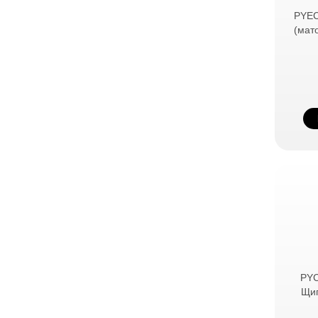
PYEC
(мат
PYC
Щип