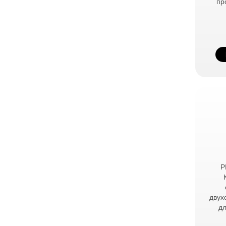
пр
P
двух
д