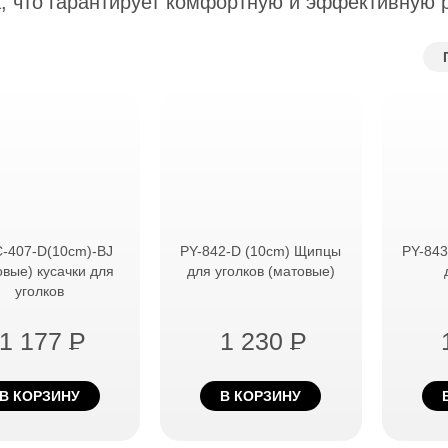
а, что гарантирует комфортную и эффективную р
е инструменты
пирсинга
жки животных
-407-D(10cm)-BJ
PY-842-D (10cm) Щипцы
PY-843
овые) кусачки для
для уголков (матовые)
уголков
1 177
P
1 230
P
В КОРЗИНУ
В КОРЗИНУ