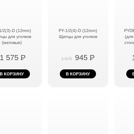
1/2(3)-D (12mm)
PY-1/2(4)-D (12mm)
PYDB
цы для уголков
Щипцы для уголков
(для
(матовые)
стоп
1 575
P
945
P
1 575
В КОРЗИНУ
В КОРЗИНУ