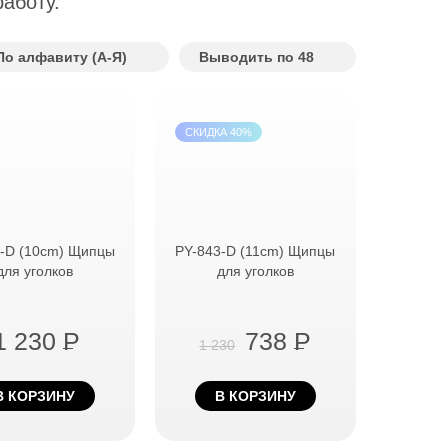
аботу.
По алфавиту (А-Я)
Выводить по 48
СКИДКА 40%
-D (10cm) Щипцы
PY-843-D (11cm) Щипцы
для уголков
для уголков
1 230
P
738
P
1 230
В КОРЗИНУ
В КОРЗИНУ