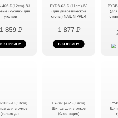
-406-D(12cm)-BJ
PYDB-02-D (11cm)-BJ
PYDB-
овые) кусачки для
(для диабетической
(для
уголков
стопы) NAIL NIPPER
стоп
1 859
P
1 877
P
В КОРЗИНУ
В КОРЗИНУ
-1032-D (13cm)
PY-841(4)-S (14cm)
PY-8
цы для уголков
Щипцы для уголков
Щип
(только для
(блестящие)