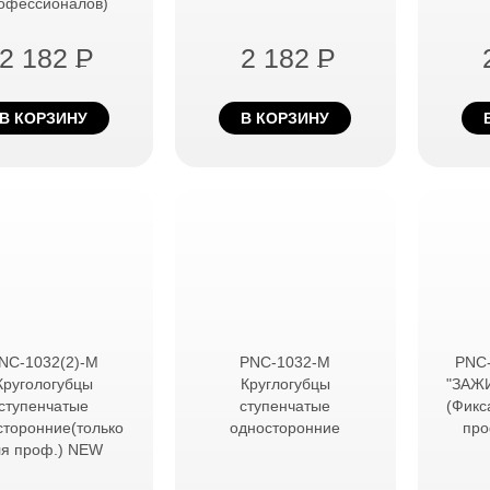
офессионалов)
2 182
P
2 182
P
В КОРЗИНУ
В КОРЗИНУ
NC-1032(2)-М
PNC-1032-М
PNC
Кругологубцы
Круглогубцы
"ЗАЖИ
ступенчатые
ступенчатые
(Фикс
сторонние(только
односторонние
про
ля проф.) NEW