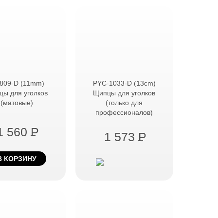
809-D (11mm)
PYC-1033-D (13cm)
цы для уголков
Щипцы для уголков
(матовые)
(только для
профессионалов)
1 560
P
1 573
P
В КОРЗИНУ