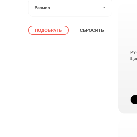
D - матовое
Размер
12 см
14 см
ПОДОБРАТЬ
СБРОСИТЬ
10 см
11 см
PY-
13 см
Щип
ПОКАЗАТЬ ЕЩЁ