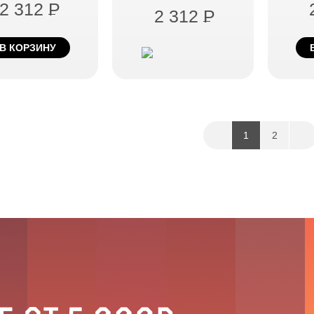
2 312
P
2 312
P
В КОРЗИНУ
1
2