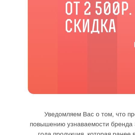
Косметологически
Инструменты для 
Пинцеты
Аксессуары
Ножницы для стри
Уведомляем Вас о том, что п
повышению узнаваемости бренда S
года продукция, которая ранее 