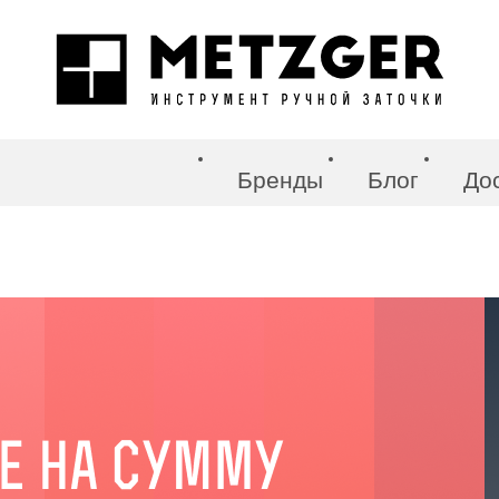
Бренды
Блог
До
нструменты
барбера
кюра и педикюра
оры