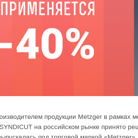
е инструменты
пирсинга
жки животных
роизводителем продукции Metzger в рамках 
YNDICUT на российском рынке принято реш
выпускалась под торговой маркой «Metzger»,