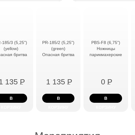
-185/3 (5,25")
PR-185/2 (5,25")
PBS-F8 (6,75")
(yellow)
(green)
Ножницы
асная бритва
Опасная бритва
парикмахерские
1 135
P
1 135
P
0
P
В
В
В
КОРЗИНУ
КОРЗИНУ
КОРЗИНУ