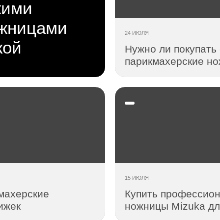
кими
жницами
24 ИЮЛЯ
кой
Нужно ли покупать
парикмахерские но
15 ИЮЛЯ
махерские
Купить профессио
ижек
ножницы Mizuka дл