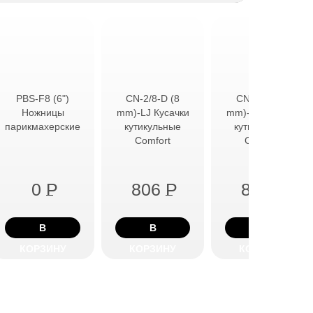
CN-2/8-D (8
CN-2/8-S (8
PBS-F8 (6")
mm)-LJ Кусачки
mm)-LJ Кусачки
Ножницы
кутикульные
кутикульные
парикмахерские
Comfort
Comfort
0
P
806
P
806
P
В
В
В
КОРЗИНУ
КОРЗИНУ
КОРЗИНУ