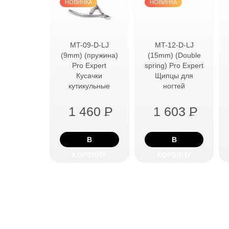
НОВИНКА
НОВИНКА
MT-09-D-LJ
MT-12-D-LJ
(9mm) (пружина)
(15mm) (Double
Pro Expert
spring) Pro Expert
Кусачки
Щипцы для
кутикульные
ногтей
1 460
P
1 603
P
В
В
КОРЗИНУ
КОРЗИНУ