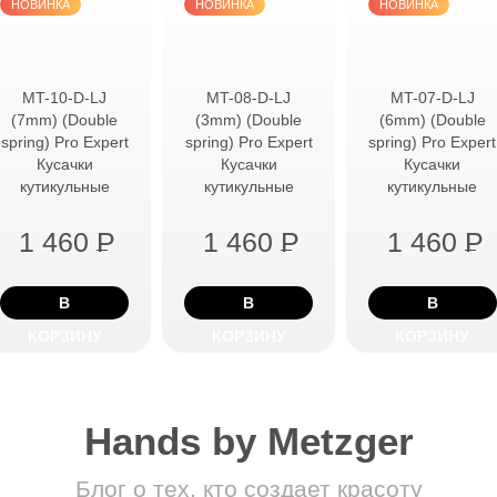
НОВИНКА
НОВИНКА
НОВИНКА
MT-10-D-LJ
MT-08-D-LJ
MT-07-D-LJ
(7mm) (Double
(3mm) (Double
(6mm) (Double
spring) Pro Expert
spring) Pro Expert
spring) Pro Expert
Кусачки
Кусачки
Кусачки
кутикульные
кутикульные
кутикульные
1 460
P
1 460
P
1 460
P
В
В
В
КОРЗИНУ
КОРЗИНУ
КОРЗИНУ
Hands by Metzger
Блог о тех, кто создает красоту