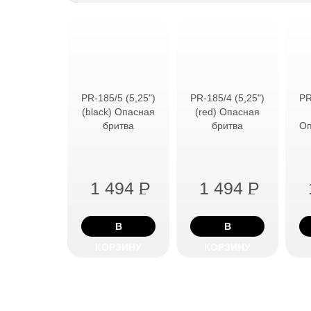
PR-185/5 (5,25")
PR-185/4 (5,25")
PR
(black) Опасная
(red) Опасная
бритва
бритва
Оп
1 494
P
1 494
P
В
В
КОРЗИНУ
КОРЗИНУ