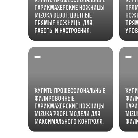
парикмахерские ножницы
прям
Mizuka Debut. Цветные
ножн
прямые ножницы для
Прям
работы и настроения.
уров
Купить профессиональные
Купи
филировочные
фил
парикмахерские ножницы
пар
Mizuka Profi. Модели для
Mizu
максимального контроля.
Фили
точн