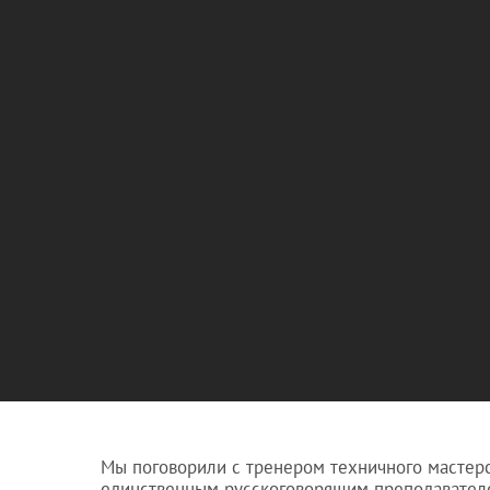
Мы поговорили с тренером техничного мастерс
единственным русскоговорящим преподавателем