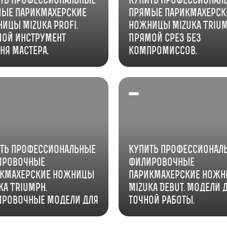
ые парикмахерские
прямые парикмахерск
ицы Mizuka Profi.
ножницы Mizuka Trium
ой инструмент
Прямой срез без
ня мастера.
компромиссов.
ть профессиональные
Купить профессионал
ировочные
филировочные
икмахерские ножницы
парикмахерские нож
ka Triumph.
Mizuka Debut. Модели 
ровочные модели для
точной работы.
ой текстуры.