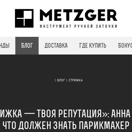
нды
Блог
Доставка
Где купить
Бону
|
БЛОГ
|
СТРИЖКА
ижка — твоя репутация»: Анна 
что должен знать парикмахер