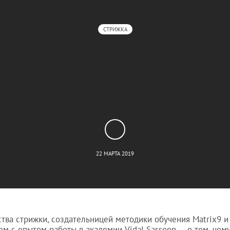
СТРИЖКА
22 МАРТА 2019
тва стрижки, создательницей методики обучения Matrix9 и
 с опытом работы в академии Vidal Sassoon — о том, чему