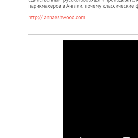
парикмахеров в Англии, почему классические ф
http:// annaeshwood.com