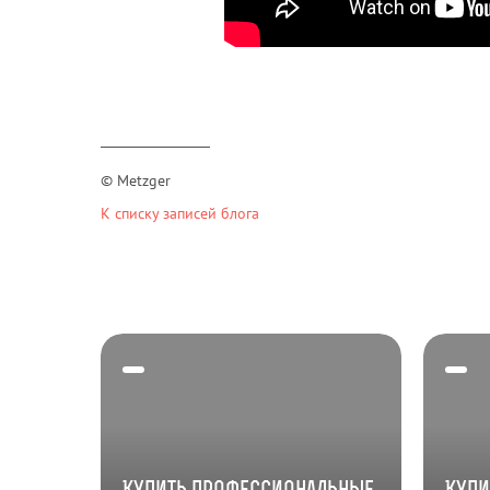
© Metzger
К списку записей блога
Купить профессиональные
Купи