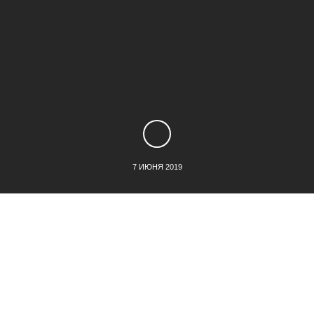
7 ИЮНЯ 2019
Первый критерий, по которому можно понять, твой это
мастер или нет, — его ориентированность на клиента. Готов
ли он идти на встречу, слышит ли он тебя. Нужно обратить
внимание на то, какие вопросы он задает: преследует свои
интересы или же старается выполнить запросы посетителя.