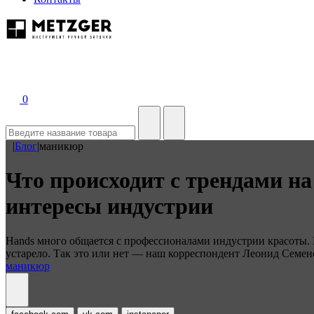
0
|
Блог
|
маникюр
Что происходит с трендами н
интересы индустрии
Hands много общается с профессионалами индустрии красоты. 
устарело. Так это или нет — наш корреспондент Леонид Семен
маникюр