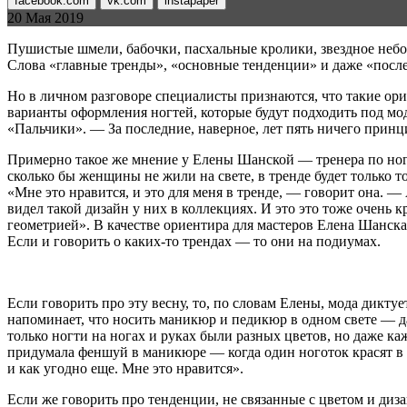
facebook.com
vk.com
instapaper
20 Мая 2019
Пушистые шмели, бабочки, пасхальные кролики, звездное неб
Слова «главные тренды», «основные тенденции» и даже «после
Но в личном разговоре специалисты признаются, что такие ор
варианты оформления ногтей, которые будут подходить под м
«Пальчики». — За последние, наверное, лет пять ничего прин
Примерно такое же мнение у Елены Шанской — тренера по ногте
сколько бы женщины не жили на свете, в тренде будет только 
«Мне это нравится, и это для меня в тренде, — говорит она.
видел такой дизайн у них в коллекциях. И это это тоже очень
геометрией». В качестве ориентира для мастеров Елена Шанск
Если и говорить о каких-то трендах — то они на подиумах.
Если говорить про эту весну, то, по словам Елены, мода дикт
напоминает, что носить маникюр и педикюр в одном свете — да
только ногти на ногах и руках были разных цветов, но даже к
придумала феншуй в маникюре — когда один ноготок красят в
и как угодно еще. Мне это нравится».
Если же говорить про тенденции, не связанные с цветом и диз