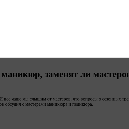
а маникюр, заменят ли мастеро
И все чаще мы слышим от мастеров, что вопросы о сезонных тре
ов обсудил с мастерами маникюра и педикюра.