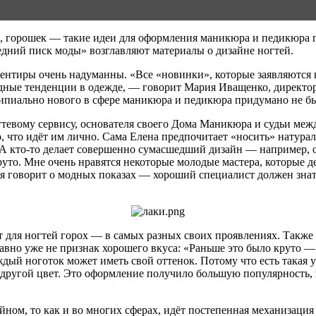
о, горошек — такие идеи для оформления маникюра и педикюра 
дний писк моды» возглавляют материалы о дизайне ногтей.
иентиры очень надуманны. «Все «новинки», которые заявляются 
одные тенденции в одежде, — говорит Мария Иващенко, директо
ципиально нового в сфере маникюра и педикюра придумано не б
вому сервису, основателя своего Дома Маникюра и судьи междун
то, что идёт им лично. Сама Елена предпочитает «носить» нату
 — А кто-то делает совершенно сумасшедший дизайн — например,
 круто. Мне очень нравятся некоторые молодые мастера, которые
ая говорит о модных показах — хороший специалист должен знат
ует для ногтей горох — в самых разных своих проявлениях. Такж
вно уже не признак хорошего вкуса: «Раньше это было круто — 
аждый ноготок может иметь свой оттенок. Потому что есть така
 другой цвет. Это оформление получило большую популярность,
айном, то как и во многих сферах, идёт постепенная механизаци