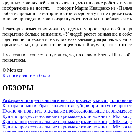
крупных салонах всё равно считают, что никакие роботы и ма
изображение на ногтях, — говорит Мария Иващенко из «Пальчи
роботизированные истории в этой сфере могут и не прижиться,
многие приходят в салон отдохнуть от рутины и пообщаться с 
Некоторые изменения можно увидеть и у производителей покрыти
покрытию больше внимания. «У людей растет внимание к собст
«дышащие» и экологичные, так называемые ультра-лаки. Сейчас п
органик-лаки, и для вегетарианцев лаки. Я думаю, что в этот 
Ну а если вы совсем запутались, то, по словам Елены Шанской
покрытием.
© Metzger
К списку записей блога
ОБЗОРЫ
Разбираем процент снятия волос парикмахерскими филировоч
Как правильно выбрать количество зубцов при покупке проф
Нужно ли покупать отдельные профессиональные парикмахерс
Купить профессиональные парикмахерские ножницы Mizuka д
Купить профессиональные парикмахерские ножницы Mizuka дл
Купить профессиональные парикмахерские ножницы Mizuka из 