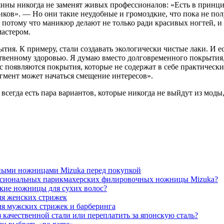
шины никогда не заменят живых профессионалов: «Есть в принц
ков». — Но они такие неудобные и громоздкие, что пока не по
 потому что маникюр делают не только ради красивых ногтей, и
мастером.
я. К примеру, стали создавать экологически чистые лаки. И ест
венному здоровью. Я думаю вместо долговременного покрытия, 
оявляются покрытия, которые не содержат в себе практически нич
сегмент может начаться смещение интересов».
, всегда есть пара вариантов, которые никогда не выйдут из мо
ными ножницами Mizuka перед покупкой
ессиональных парикмахерских филировочных ножницы Mizuka?
кие ножницы для сухих волос?
ля женских стрижек
я мужских стрижек и барберинга
качественной стали или переплатить за японскую сталь?