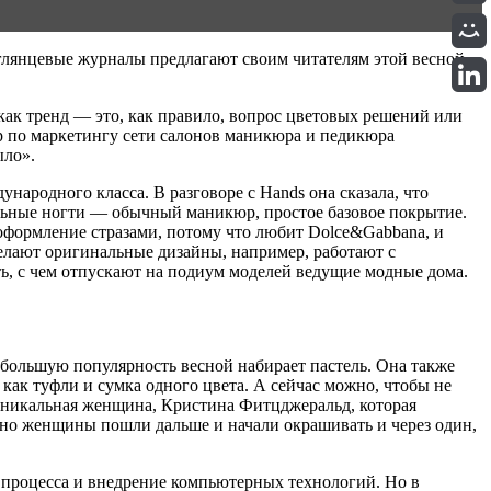
глянцевые журналы предлагают своим читателям этой весной.
как тренд — это, как правило, вопрос цветовых решений или
р по маркетингу сети салонов маникюра и педикюра
ыло».
ародного класса. В разговоре с Hands она сказала, что
ральные ногти — обычный маникюр, простое базовое покрытие.
 оформление стразами, потому что любит Dolce&Gabbana, и
 делают оригинальные дизайны, например, работают с
ь, с чем отпускают на подиум моделей ведущие модные дома.
е большую популярность весной набирает пастель. Она также
как туфли и сумка одного цвета. А сейчас можно, чтобы не
я уникальная женщина, Кристина Фитцджеральд, которая
 но женщины пошли дальше и начали окрашивать и через один,
я процесса и внедрение компьютерных технологий. Но в